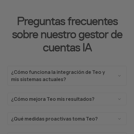
Preguntas frecuentes
sobre nuestro gestor de
cuentas IA
¿Cómo funciona la integración de Teo y
mis sistemas actuales?
Si usas Job&Talent Business, Teo está integrado.
No tiene acceso ni opera en otros sistemas fuera
¿Cómo mejora Teo mis resultados?
de la plataforma Job&Talent Business.
Teo puede identificar ineficiencias como
aumento de horas extras, trabajadores
¿Qué medidas proactivas toma Teo?
subutilizados o cobertura faltante, ayudándole a
Cuando se le solicite, Teo puede sugerir
tomar medidas para reducir costos y ahorrar